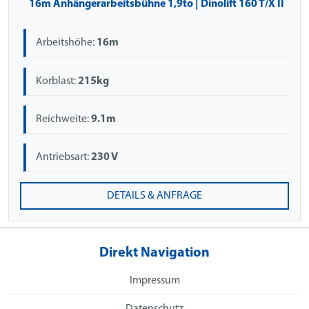
16m Anhängerarbeitsbühne 1,9to | Dinolift 160 T/X II
Arbeitshöhe:
16m
Korblast:
215kg
Reichweite:
9.1m
Antriebsart:
230 V
DETAILS & ANFRAGE
Direkt Navigation
Impressum
Datenschutz