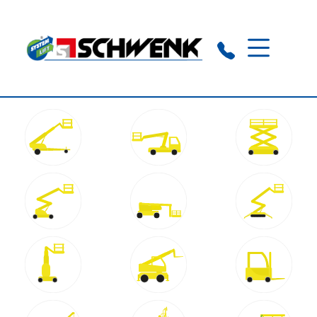
Schramberg-Sulgen:
0 74 22 / 94 90 97 0