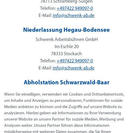
78713 Schramberg-Sulgen
Telefon:
+497422 949097-0
E-Mail:
info@schwenk-ab.de
Niederlassung Hegau-Bodensee
Schwenk Arbeitsbühnen GmbH
Im Eschle 20
78333 Stockach
Telefon:
+497422 949097-0
E-Mail:
info@schwenk-ab.de
Abholstation Schwarzwald-Baar
Schwenk Arbeitsbühnen GmbH
Wenn Sie einwilligen, verwenden wir Cookies und Drittanbietertools,
Neuer Markt 14
um Inhalte und Anzeigen zu personalisieren, Funktionen für soziale
78052 Villingen-Schwenningen
Medien anbieten zu können und die Zugriffe auf unsere Website zu
analysieren. Hierbei geben wir Informationen zu Ihrer Verwendung
Telefon:
+497422 949097-0
unserer Website an unsere Partner für soziale Medien, Werbung und
E-Mail:
info@schwenk-ab.de
Analysen weiter. Unsere Partner führen diese Informationen
möglicherweise mit weiteren Daten zusammen, die Sie ihnen