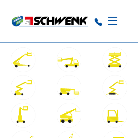
Schramberg-Sulgen:
0 74 22 / 94 90 97 0