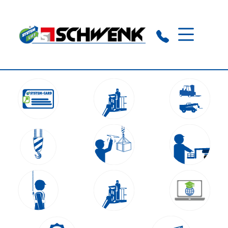
Schramberg-Sulgen:
0 74 22 / 94 90 97 0