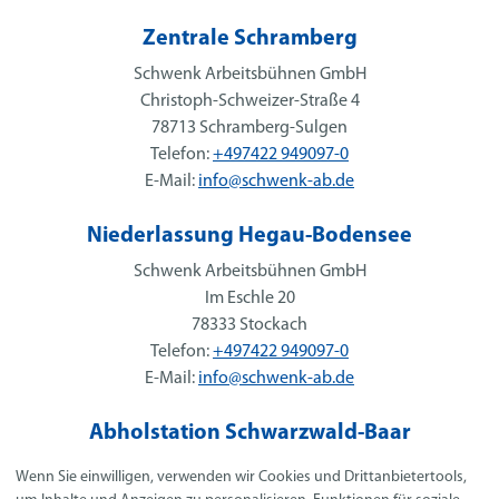
Zentrale Schramberg
Schwenk Arbeitsbühnen GmbH
Christoph-Schweizer-Straße 4
78713 Schramberg-Sulgen
Telefon:
+497422 949097-0
E-Mail:
info@schwenk-ab.de
Niederlassung Hegau-Bodensee
Schwenk Arbeitsbühnen GmbH
Im Eschle 20
78333 Stockach
Telefon:
+497422 949097-0
E-Mail:
info@schwenk-ab.de
Abholstation Schwarzwald-Baar
Schwenk Arbeitsbühnen GmbH
Wenn Sie einwilligen, verwenden wir Cookies und Drittanbietertools,
Neuer Markt 14